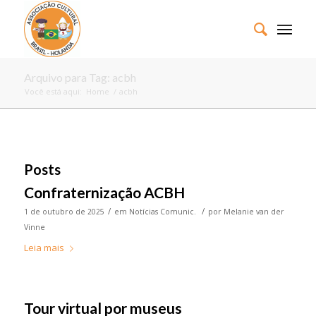
Arquivo para Tag: acbh
Você está aqui:
Home
/
acbh
Posts
Confraternização ACBH
/
/
1 de outubro de 2025
em
Notícias Comunic.
por
Melanie van der
Vinne
Leia mais
Tour virtual por museus