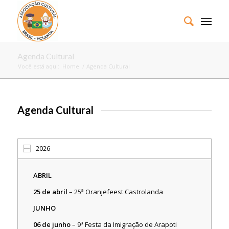
Agenda Cultural
Você está aqui:
Home
/
Agenda Cultural
Agenda Cultural
2026
ABRIL
25 de abril
– 25ª Oranjefeest Castrolanda
JUNHO
06 de junho
– 9ª Festa da Imigração de Arapoti