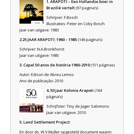
1. ARAPOTI – Een Hollandse boer in
Brazilië vertelt
(97 pagina’s)
Schrijver: F.Bosch
Illustraties: Peter en Coby Bosch
Jaar van uitgave: 1983
2.25 JAAR ARAPOTI; 1960 – 1985
(146 pagina’s)
Schrijver: N.A.Bronkhorst
Jaar van uitgave: 1985
3. Capal 50 anos de história 1960-2010
(151 páginas)
Autor: Edison de Abreu Lemos
Ano de publicação: 2010
4. 50 jaar Kolonie Arapoti
(164
página’s)
Schrijfster: Tiny de Jager Salomons
Jaar van uitgave: 2010
5. Land Settlement Project
:
En door ds. W.V.Muller opgesteld document waarin