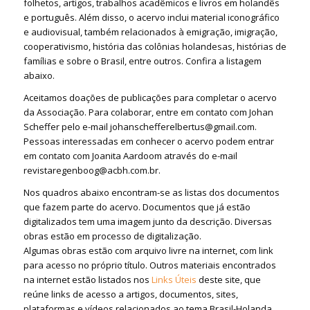
folhetos, artigos, trabalhos acadêmicos e livros em holandês
e português. Além disso, o acervo inclui material iconográfico
e audiovisual, também relacionados à emigração, imigração,
cooperativismo, história das colônias holandesas, histórias de
famílias e sobre o Brasil, entre outros. Confira a listagem
abaixo.
Aceitamos doações de publicações para completar o acervo
da Associação. Para colaborar, entre em contato com Johan
Scheffer pelo e-mail johanschefferelbertus@gmail.com.
Pessoas interessadas em conhecer o acervo podem entrar
em contato com Joanita Aardoom através do e-mail
revistaregenboog@acbh.com.br.
Nos quadros abaixo encontram-se as listas dos documentos
que fazem parte do acervo. Documentos que já estão
digitalizados tem uma imagem junto da descrição. Diversas
obras estão em processo de digitalização.
Algumas obras estão com arquivo livre na internet, com link
para acesso no próprio título. Outros materiais encontrados
na internet estão listados nos
Links Úteis
deste site, que
reúne links de acesso a artigos, documentos, sites,
plataformas e vídeos relacionados ao tema Brasil-Holanda.