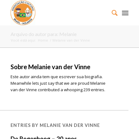
Arquivo do autor para: Melanie
Você está aqui:
Home
/
Melanie van der Vinne
Sobre
Melanie van der Vinne
Este autor ainda tem que escrever sua biografia.
Meanwhile lets just say that we are proud
Melanie
van der Vinne
contributed a whooping 239 entries.
ENTRIES BY MELANIE VAN DER VINNE
De Regenboog – 20 anos