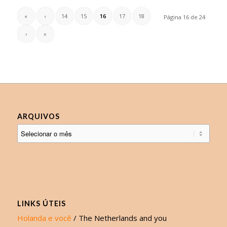
«
‹
14
15
16
17
18
Página 16 de 24
›
»
ARQUIVOS
LINKS ÚTEIS
Holanda e você
/ The Netherlands and you