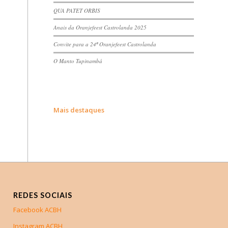
QUA PATET ORBIS
Anais da Oranjefeest Castrolanda 2025
Convite para a 24ª Oranjefeest Castrolanda
O Manto Tupinambá
Mais destaques
REDES SOCIAIS
Facebook ACBH
Instagram ACBH