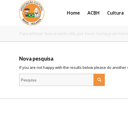
Home
ACBH
Cultura
Para efetuar busca neste site, por favor forneça um ter
Nova pesquisa
If you are not happy with the results below please do another