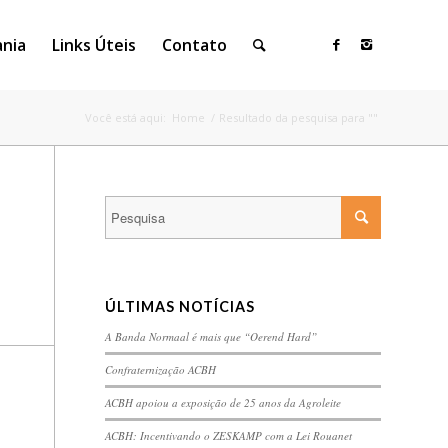
ania
Links Úteis
Contato
Você está aqui:
Home
/
Resultado da pesquisa para ""
ÚLTIMAS NOTÍCIAS
A Banda Normaal é mais que “Oerend Hard”
Confraternização ACBH
ACBH apoiou a exposição de 25 anos da Agroleite
ACBH: Incentivando o ZESKAMP com a Lei Rouanet