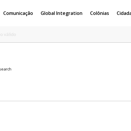
Comunicação
Global Integration
Colônias
Cidad
mo válido
 search