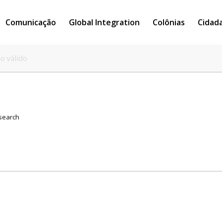
Comunicação
Global Integration
Colônias
Cidad
mo válido
 search