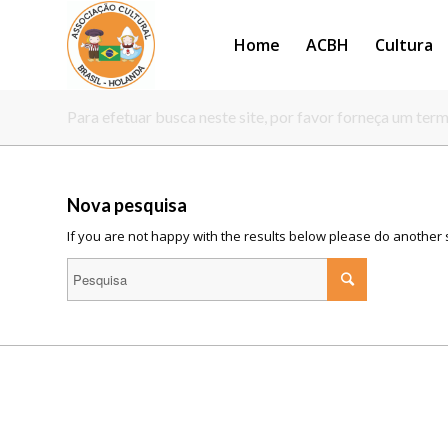
Home
ACBH
Cultura
Para efetuar busca neste site, por favor forneça um ter
Nova pesquisa
If you are not happy with the results below please do another