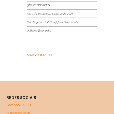
QUA PATET ORBIS
Anais da Oranjefeest Castrolanda 2025
Convite para a 24ª Oranjefeest Castrolanda
O Manto Tupinambá
Mais destaques
REDES SOCIAIS
Facebook ACBH
Instagram ACBH