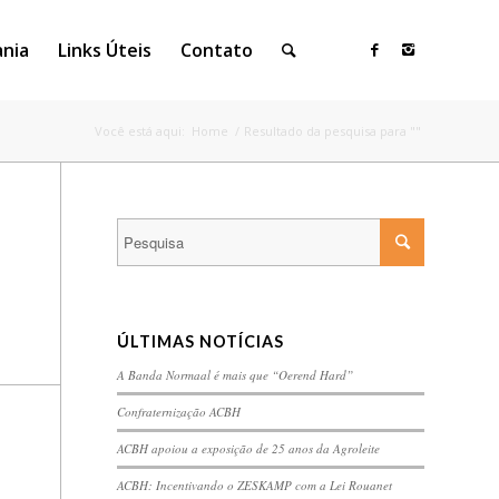
ania
Links Úteis
Contato
Você está aqui:
Home
/
Resultado da pesquisa para ""
ÚLTIMAS NOTÍCIAS
A Banda Normaal é mais que “Oerend Hard”
Confraternização ACBH
ACBH apoiou a exposição de 25 anos da Agroleite
ACBH: Incentivando o ZESKAMP com a Lei Rouanet