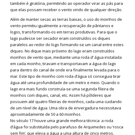
também é giratória, permitindo ao operador virar as pás para
que elas possam receber o vento vindo de qualquer direção.
Além de manter secas as terras baixas, o uso do moinhos de
vento permitiu igualmente a recuperação de pântanos e
logos, transformando-os em terras produtivas. Para que o
lago pudesse ser secador eram construídos os diques
paralelos ao redor do logo formando-se um canal entre estes
diques. No dique mais próximo do lago eram construídos
moinhos de vento que, mediante uma roda d’ água instalada
em cada moinho, tiravam e transportavam a água do lago
para dentro do canal de onde era finalmente levada para o
mar. Este tipo de moinho com roda d’água só conseguia tirar
água até uma profundidade de um metro e meio. Quando o
lago era mais fundo construía-se uma segunda fileira de
moinhos com diques, canal, etc. Assim há pôlderes que
possuem até quatro fileiras de moinhos, cada uma cuidando
de um nível de água. Uma obra de envergadura necessitava
aproximadamente de 50 a 60 moinhos.
No século 17 houve uma grande melhora técnica: a roda
d’água foi substituída pelo parafuso de Arquimedes ou ‘rosca
sem fim’, que eleva a água a uma altura de cinco metros,