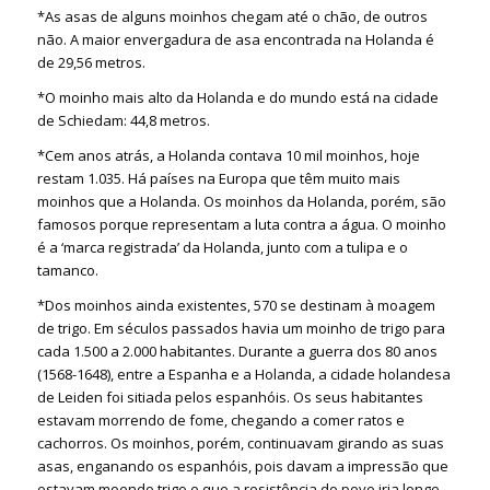
*As asas de alguns moinhos chegam até o chão, de outros
não. A maior envergadura de asa encontrada na Holanda é
de 29,56 metros.
*O moinho mais alto da Holanda e do mundo está na cidade
de Schiedam: 44,8 metros.
*Cem anos atrás, a Holanda contava 10 mil moinhos, hoje
restam 1.035. Há países na Europa que têm muito mais
moinhos que a Holanda. Os moinhos da Holanda, porém, são
famosos porque representam a luta contra a água. O moinho
é a ‘marca registrada’ da Holanda, junto com a tulipa e o
tamanco.
*Dos moinhos ainda existentes, 570 se destinam à moagem
de trigo. Em séculos passados havia um moinho de trigo para
cada 1.500 a 2.000 habitantes. Durante a guerra dos 80 anos
(1568-1648), entre a Espanha e a Holanda, a cidade holandesa
de Leiden foi sitiada pelos espanhóis. Os seus habitantes
estavam morrendo de fome, chegando a comer ratos e
cachorros. Os moinhos, porém, continuavam girando as suas
asas, enganando os espanhóis, pois davam a impressão que
estavam moendo trigo e que a resistência do povo iria longe.