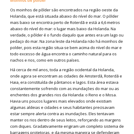
Moinhos de pôlder
Os moinhos de pôlder são encontrados na região oeste da
Holanda, que está situada abaixo do nível do mar. O pôlder
mais baixo se encontra perto de Roterdã e está a 6,6 metros
abaixo do nível do mar: o lugar mais baixo da Holanda. Na
verdade, o pôlder é o fundo daquilo que antes era um lago ou
pedaço do mar. Na zona leste da Holanda não há moinhos de
polder, pois esta região situa-se bem acima do nível do mar e
todo excesso de água encontra o caminho natural para os
riachos e rios, como em outros países.
Há cerca de mil anos, toda a região ocidental da Holanda,
onde agora se encontram as cidades de Amsterdã, Roterdã e
Haia, era constituída de pântanos e lagos. Esta área estava
constantemente sofrendo com as inundações do mar ou as
enchentes dos grandes rios da Holanda: o Reno e o Mosa.
Havia uns poucos lugares mais elevados onde existiam
algumas aldeias e cidades e seus habitantes precisavam
estar sempre alerta contra as inundações. Eles tentavam
manter os rios dentro de seus leitos, reforçando as margens
com diques. Gradativamente erigiram um completo sistema de
barragens protetoras, e da mesma maneira se defenderam