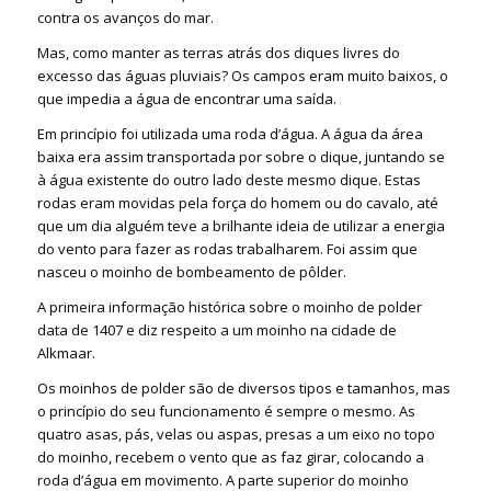
contra os avanços do mar.
Mas, como manter as terras atrás dos diques livres do
excesso das águas pluviais? Os campos eram muito baixos, o
que impedia a água de encontrar uma saída.
Em princípio foi utilizada uma roda d’água. A água da área
baixa era assim transportada por sobre o dique, juntando se
à água existente do outro lado deste mesmo dique. Estas
rodas eram movidas pela força do homem ou do cavalo, até
que um dia alguém teve a brilhante ideia de utilizar a energia
do vento para fazer as rodas trabalharem. Foi assim que
nasceu o moinho de bombeamento de pôlder.
A primeira informação histórica sobre o moinho de polder
data de 1407 e diz respeito a um moinho na cidade de
Alkmaar.
Os moinhos de polder são de diversos tipos e tamanhos, mas
o princípio do seu funcionamento é sempre o mesmo. As
quatro asas, pás, velas ou aspas, presas a um eixo no topo
do moinho, recebem o vento que as faz girar, colocando a
roda d’água em movimento. A parte superior do moinho