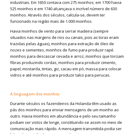
industriais. Em 1650 contava com 275 moinhos; em 1700 havia
525 moinhos e em 1740 alcançava o incrível número de 630
moinhos. Através dos séculos, calcula-se, devem ter
funcionado na região mais de 1.000 moinhos.
Havia moinhos de vento para serrar madeira (sempre
situados nas margens de rios ou canais, pois as toras eram
trazidas pelas águas), moinhos para extração de óleo de
nozes e sementes, moinhos de fumo para produzir rapé.
moinhos para descascar cevada e arroz, moinhos que torciam
fibras produzindo cordas, moinhos para produzir cimento,
papel, mostarda, tintas, giz, cacau em pó, massa para colocar
vidros e até moinhos para produzir talco para perucas.
A linguagem dos moinhos
Durante séculos os fazendeiros da Holanda têm usado as
pás dos moinhos para enviar mensagens de um moinho ao
outro. Havia moinhos em abundância e pelo seu tamanho
podiam ser vistos de longe, constituindo-se assim no meio de
comunicação mais rápido. A mensagem transmitida podia ser