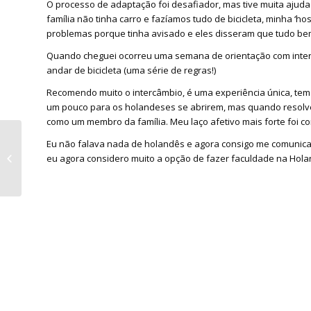
O processo de adaptação foi desafiador, mas tive muita ajuda 
família não tinha carro e fazíamos tudo de bicicleta, minha ‘h
problemas porque tinha avisado e eles disseram que tudo be
Quando cheguei ocorreu uma semana de orientação com interc
andar de bicicleta (uma série de regras!)
Recomendo muito o intercâmbio, é uma experiência única, tem 
um pouco para os holandeses se abrirem, mas quando resolverem
como um membro da família. Meu laço afetivo mais forte foi c
Eu não falava nada de holandês e agora consigo me comunicar
Relato de intercâmbio
eu agora considero muito a opção de fazer faculdade na Hola
– Monique