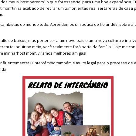
dos meus ‘host parents’, o que foi essencial para uma boa experiência. 
ost mom’tinha acabado de retirar um tumor, então realizei tarefas de casa
m.
ambistas do mundo todo. Aprendemos um pouco de holandês, sobre a cul
altos e baixos, mas pertencer a um novo país e uma nova cultura é incrív
 te incluir no meio, você realmente fará parte da família. Hoje me cons
om minha ‘host mom’, viramos melhores amigas!
 fluentemente! O intercâmbio também é muito legal para o processo de 
nda.