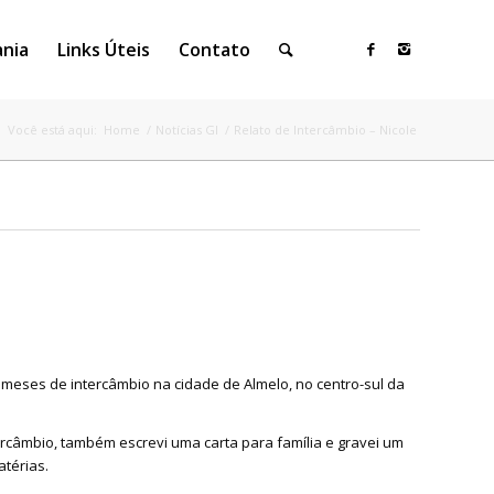
ania
Links Úteis
Contato
Você está aqui:
Home
/
Notícias GI
/
Relato de Intercâmbio – Nicole
 meses de intercâmbio na cidade de Almelo, no centro-sul da
tercâmbio, também escrevi uma carta para família e gravei um
atérias.