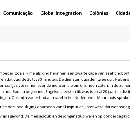
Comunicação
Global Integration
Colônias
Cidad
moeder, zoals ik me als kind herinner, een zwarte cape van zeehondbont. 
en dat duurde 20 tot 30 minuten. De diensten duurden twee uur. Halverw
 verhaaltjes verzinnen over de mensen die om ons heen zaten. In de zom
inee Bouma begon met Engelse diensten (ik was toen al 20 jaar). In die t
ngen. Ook mijn vader bad aan tafel in het Nederlands. Maar thuis sprake
 de dominee. Ik ging daarheen vanaf mijn 10de, later werd dat woensda
 vrijdagavond. De meisjesclub en de jongensclub waren op donderdagavo