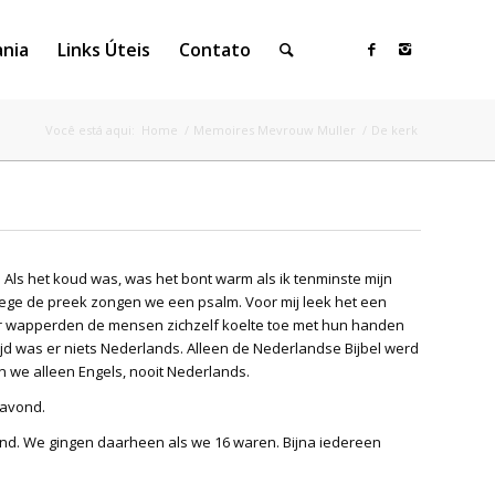
ania
Links Úteis
Contato
Você está aqui:
Home
/
Memoires Mevrouw Muller
/
De kerk
Als het koud was, was het bont warm als ik tenminste mijn
ege de preek zongen we een psalm. Voor mij leek het een
er wapperden de mensen zichzelf koelte toe met hun handen
ijd was er niets Nederlands. Alleen de Nederlandse Bijbel werd
n we alleen Engels, nooit Nederlands.
gavond.
nd. We gingen daarheen als we 16 waren. Bijna iedereen