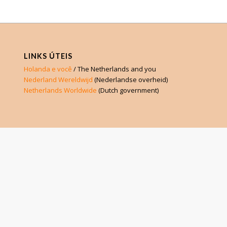
LINKS ÚTEIS
Holanda e você
/ The Netherlands and you
Nederland Wereldwijd
(Nederlandse overheid)
Netherlands Worldwide
(Dutch government)