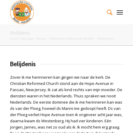
Belijdenis
Você está aqui:
Home
/
Memoires Mevrouw Muller
/
Belijdenis
Belijdenis
Zover ik me herinneren kan gingen we naar de kerk. De
Christian Reformed Church stond aan de Hope Avenue in
Passaic, New Jersey. Ik zat als kind rechts van mijn moeder. De
diensten waren in het Nederlands. Thuis spraken we nooit
Nederlands. De eerste dominee die ik me herinneren kan was
ds van der Ploeg, hoewel ds Manni me gedoopt heeft. Ds van
der Ploeg verliet Hope Avenue toen ik ongeveer acht jaar was,
daarna kwam ds Westenberg. Hij had vier kinderen. Eén
jongen, Jarnes, was net zo oud als ik. Ik mocht hem erg graag.