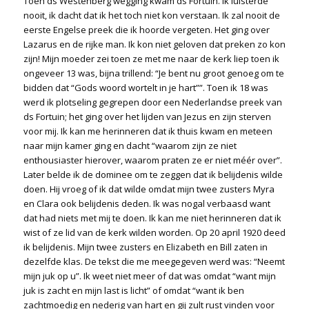
Toen ds Westenberg wegging kwam ds Fortuin. Ik luisterde
nooit, ik dacht dat ik het toch niet kon verstaan. Ik zal nooit de
eerste Engelse preek die ik hoorde vergeten. Het ging over
Lazarus en de rijke man. Ik kon niet geloven dat preken zo kon
zijn! Mijn moeder zei toen ze met me naar de kerk liep toen ik
ongeveer 13 was, bijna trillend: “Je bent nu groot genoeg om te
bidden dat “Gods woord wortelt in je hart””. Toen ik 18 was
werd ik plotseling gegrepen door een Nederlandse preek van
ds Fortuin; het ging over het lijden van Jezus en zijn sterven
voor mij. Ik kan me herinneren dat ik thuis kwam en meteen
naar mijn kamer ging en dacht “waarom zijn ze niet
enthousiaster hierover, waarom praten ze er niet méér over”.
Later belde ik de dominee om te zeggen dat ik belijdenis wilde
doen. Hij vroeg of ik dat wilde omdat mijn twee zusters Myra
en Clara ook belijdenis deden. Ik was nogal verbaasd want
dat had niets met mij te doen. Ik kan me niet herinneren dat ik
wist of ze lid van de kerk wilden worden. Op 20 april 1920 deed
ik belijdenis. Mijn twee zusters en Elizabeth en Bill zaten in
dezelfde klas. De tekst die me meegegeven werd was: “Neemt
mijn juk op u”. Ik weet niet meer of dat was omdat “want mijn
juk is zacht en mijn last is licht” of omdat “want ik ben
zachtmoedig en nederig van hart en gij zult rust vinden voor