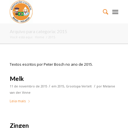
Arquivo para categoria: 2015
Você está aqui:
Home
/
2015
Textos escritos por Peter Bosch no ano de 2015.
Melk
/
/
11 de novembro de 2015
em
2015
,
Grootopa Vertelt
por
Melanie
van der Vinne
Leia mais
Zingen