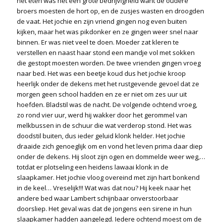
het eten was het een grote bedrijvigheid want de oudere
broers moesten de hort op, en de zusjes wasten en droogden
de vaat. Het jochie en zijn vriend gingen nog even buiten
kijken, maar het was pikdonker en ze gingen weer snel naar
binnen. Er was niet veel te doen. Moeder zat kleren te
verstellen en naast haar stond een mandje vol met sokken
die gestopt moesten worden. De twee vrienden gingen vroeg
naar bed. Het was een beetje koud dus het jochie kroop
heerlijk onder de dekens met het rustgevende gevoel dat ze
morgen geen school hadden en ze er niet om zes uur uit
hoefden. Bladstil was de nacht. De volgende ochtend vroeg,
zo rond vier uur, werd hij wakker door het gerommel van
melkbussen in de schuur die wat verderop stond. Het was
doodstil buiten, dus ieder geluid klonk helder. Het jochie
draaide zich genoeglijk om en vond het leven prima daar diep
onder de dekens. Hij sloot zijn ogen en dommelde weer weg,…
totdat er plotseling een heidens lawaai klonk in de
slaapkamer. Het jochie vloog overeind met zijn hart bonkend
in de keel… Vreselijk!!! Wat was dat nou? Hij keek naar het
andere bed waar Lambert schijnbaar onverstoorbaar
doorsliep. Het geval was dat de jongens een sirene in hun
slaapkamer hadden aangelegd. Iedere ochtend moest om de