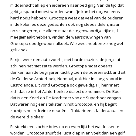
middernacht afliep en iedereen naar bed ging. Van de tijd dat
geld gespaard moest worden want “je kan het nog weleens
hard nodig hebben”. Grootopa weet dat veel van de ouderen
in de kolonies deze gedachten ook nog steeds delen, maar
onze jongeren, die alleen maar de tegenwoordige rijke tijd
meegemaakt hebben, vinden de waarschuwingen van
Grootopa doodgewoon lulkoek. Wie weet hebben ze nog wel
gelijk ook!
Er rijdt weer een auto voorbij met harde muziek, de jongelui
schijnen het niet zat te worden. Grootopa moet opeens
denken aan de beginjaren tachtig toen de boerenrockband uit
de Gelderse Achterhoek, Normaal, ook hier ínsloeg, vooral in
Castrolanda. Dit vond Grootopa ook geweldig. Hij herinnert
zich dat ze in het Achterhoekse dialect de nummers De Boer
dat is een Keerl en De Krachttoer van de Superboer zongen.
Dat waren nog eens teksten, vindt Grootopa, en hij begint
zachtjes het refrein te neuriën – “faldarieee… falderaaa… en
de wereld is okee”.
Er steekt een zachte bries op en even lijkt het wat frisser te
worden. Grootopa snuift de lucht diep in en voelt dan een golf