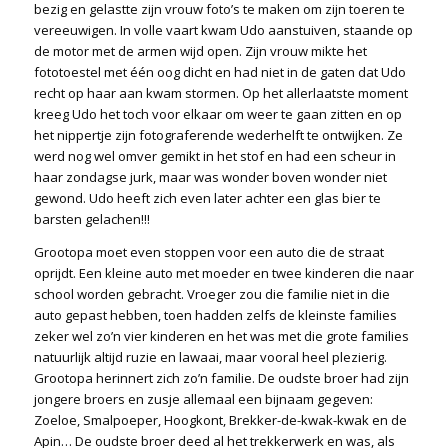
bezig en gelastte zijn vrouw foto’s te maken om zijn toeren te
vereeuwigen. In volle vaart kwam Udo aanstuiven, staande op
de motor met de armen wijd open. Zijn vrouw mikte het
fototoestel met één oog dicht en had niet in de gaten dat Udo
recht op haar aan kwam stormen. Op het allerlaatste moment
kreeg Udo het toch voor elkaar om weer te gaan zitten en op
het nippertje zijn fotograferende wederhelft te ontwijken. Ze
werd nog wel omver gemikt in het stof en had een scheur in
haar zondagse jurk, maar was wonder boven wonder niet
gewond. Udo heeft zich even later achter een glas bier te
barsten gelachen!!!
Grootopa moet even stoppen voor een auto die de straat
oprijdt. Een kleine auto met moeder en twee kinderen die naar
school worden gebracht. Vroeger zou die familie niet in die
auto gepast hebben, toen hadden zelfs de kleinste families
zeker wel zo’n vier kinderen en het was met die grote families
natuurlijk altijd ruzie en lawaai, maar vooral heel plezierig.
Grootopa herinnert zich zo’n familie. De oudste broer had zijn
jongere broers en zusje allemaal een bijnaam gegeven:
Zoeloe, Smalpoeper, Hoogkont, Brekker-de-kwak-kwak en de
Apin… De oudste broer deed al het trekkerwerk en was, als