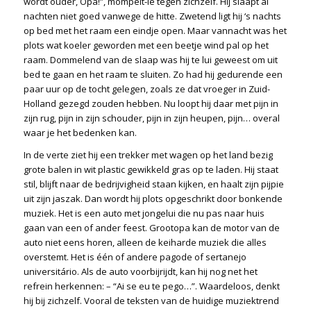
wordt ouder, Opa!”, mompelt-ie tegen zichzelf. Hij slaapt al
nachten niet goed vanwege de hitte. Zwetend ligt hij ‘s nachts
op bed met het raam een eindje open. Maar vannacht was het
plots wat koeler geworden met een beetje wind pal op het
raam. Dommelend van de slaap was hij te lui geweest om uit
bed te gaan en het raam te sluiten. Zo had hij gedurende een
paar uur op de tocht gelegen, zoals ze dat vroeger in Zuid-
Holland gezegd zouden hebben. Nu loopt hij daar met pijn in
zijn rug, pijn in zijn schouder, pijn in zijn heupen, pijn… overal
waar je het bedenken kan.
In de verte ziet hij een trekker met wagen op het land bezig
grote balen in wit plastic gewikkeld gras op te laden. Hij staat
stil, blijft naar de bedrijvigheid staan kijken, en haalt zijn pijpie
uit zijn jaszak. Dan wordt hij plots opgeschrikt door bonkende
muziek. Het is een auto met jongelui die nu pas naar huis
gaan van een of ander feest. Grootopa kan de motor van de
auto niet eens horen, alleen de keiharde muziek die alles
overstemt. Het is één of andere pagode of sertanejo
universitário. Als de auto voorbijrijdt, kan hij nog net het
refrein herkennen: – “Ai se eu te pego…”. Waardeloos, denkt
hij bij zichzelf. Vooral de teksten van de huidige muziektrend