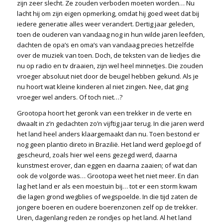
zijn zeer slecht. Ze zouden verboden moeten worden… Nu
lacht hij om zijn eigen opmerking, omdat hij goed weet dat bij
iedere generatie alles weer verandert. Dertig jaar geleden,
toen de ouderen van vandaag nog in hun wilde jaren leefden,
dachten de opa’s en oma’s van vandaag precies hetzelfde
over de muziek van toen. Doch, de teksten van de liedjes die
nu op radio en tv draaien, zijn wel heel minnetjes. Die zouden
vroeger absoluut niet door de beugel hebben gekund. Als je
nu hoort wat kleine kinderen al niet zingen. Nee, dat ging
vroeger wel anders. Of toch niet…?
Grootopa hoort het geronk van een trekker in de verte en
dwaalt in z’n gedachten zo’n vijftig jaar terug. In die jaren werd
het land heel anders klaargemaakt dan nu. Toen bestond er
nog geen plantio direto in Brazilië. Het land werd geploegd of
gescheurd, zoals hier wel eens gezegd werd, daarna
kunstmest erover, dan eggen en daarna zaaien; of wat dan
ook de volgorde was… Grootopa weet het niet meer. En dan
lag het land er als een moestuin bij… tot er een storm kwam
die lagen grond wegblies of wegspoelde. In die tijd zaten de
jongere boeren en oudere boerenzonen zelf op de trekker.
Uren, dagenlang reden ze rondjes op het land. Al het land