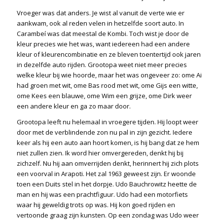
Vroeger was dat anders. Je wist al vanuit de verte wie er
aankwam, ook al reden velen in hetzelfde soort auto. In
Carambeí was dat meestal de Kombi. Toch wist je door de
kleur precies wie het was, want iedereen had een andere
kleur of kleurencombinatie en ze bleven toentertijd ook jaren
in dezelfde auto rijden. Grootopa weet niet meer precies
welke kleur bij wie hoorde, maar het was ongeveer zo: ome Ai
had groen met wit, ome Bas rood met wit, ome Gijs een witte,
ome Kees een blauwe, ome Wim een grijze, ome Dirk weer
een andere kleur en ga zo maar door.
Grootopa leeft nu helemaal in vroegere tijden. Hij loopt weer
door met de verblindende zon nu pal in zijn gezicht. Iedere
keer als hij een auto aan hoort komen, is hij bang dat ze hem
niet zullen zien. Ik word hier omvergereden, denkt hij bij
zichzelf. Nu hij aan omverrijden denkt, herinnert hij zich plots
een voorval in Arapoti. Het zal 1963 geweest zijn. Er woonde
toen een Duits stel in het dorpje. Udo Bauchrowitz heette de
man en hij was een prachtfiguur. Udo had een motorfiets
waar hij geweldig trots op was. Hij kon goed rijden en
vertoonde graag zijn kunsten. Op een zondag was Udo weer