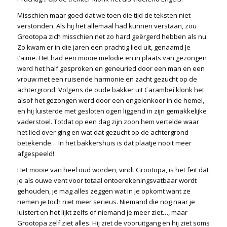
Misschien maar goed dat we toen die tijd de teksten niet
verstonden. Als hij het allemaal had kunnen verstaan, zou
Grootopa zich misschien net zo hard geërgerd hebben als nu.
Zo kwam er in die jaren een prachtig lied uit, genaamd Je
t’aime. Het had een mooie melodie en in plaats van gezongen
werd het half gesproken en geneuried door een man en een
vrouw met een ruisende harmonie en zacht gezucht op de
achtergrond. Volgens de oude bakker uit Carambeí klonk het
alsof het gezongen werd door een engelenkoor in de hemel,
en hij luisterde met gesloten ogen liggend in zijn gemakkelijke
vaderstoel. Totdat op een dag zijn zoon hem vertelde waar
het lied over ging en wat dat gezucht op de achtergrond
betekende… In het bakkershuis is dat plaatje nooit meer
afgespeeld!
Het mooie van heel oud worden, vindt Grootopa, is het feit dat
je als ouwe vent voor totaal ontoerekeningsvatbaar wordt
gehouden, je mag alles zeggen wat in je opkomt want ze
nemen je toch niet meer serieus. Niemand die nog naar je
luistert en het lijkt zelfs of niemand je meer ziet…, maar
Grootopa zelf ziet alles. Hij ziet de vooruitgang en hij ziet soms