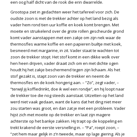
een oog half dicht van de rook die erin dwarrelde.
Grootopa ziet in gedachten weer het tafereel voor zich. De
oudste zoon is met de trekker achter op het land bezig als
vader hem rond tien uur koffie en koek komt brengen. Met
moeite en struikelend over de grote rollen gescheurde grond
komt vader aanstappen met een zakje om zijn nek waar de
thermosfles warme koffie en een papieren builtje met koek,
besmeerd met margarine, in zit. Vader staat te wachten tot
zoon de trekker stopt. Het stof komt in een dikke wolk over
hen heen drijven, vader draait zich om en met dichte ogen
houdt hij het zakje beschermend tegen zijn lichaam. Als het
stof gezakt is, stapt zoon van de trekker en neemt de
thermosfles en de koek hongerig aan. – “Zo”, zegt vader, –
“terwijl jij koffiedrinkt, doe ik wel een rondje”, en hij loopt naar
de trekker toe die nog steeds aanstaat. Uitzetten op het land
werd niet vaak gedaan, want de kans dat het ding niet meer
zou starten was groot, en dan zat je met een probleem. Vader
hijst zich met moeite op de trekker en laat zijn magere
achterste op het bankje zakken. Hij trapt op de koppeling en
trekt krakend de eerste versnelling in. – “Pa”, roept zoon, –
“zet hem maar gelijk in z’n tweede, maar op lage giering. Als je