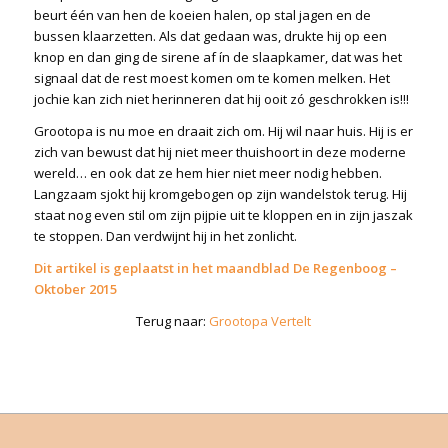
beurt één van hen de koeien halen, op stal jagen en de
bussen klaarzetten. Als dat gedaan was, drukte hij op een
knop en dan ging de sirene af ín de slaapkamer, dat was het
signaal dat de rest moest komen om te komen melken. Het
jochie kan zich niet herinneren dat hij ooit zó geschrokken is!!!
Grootopa is nu moe en draait zich om. Hij wil naar huis. Hij is er
zich van bewust dat hij niet meer thuishoort in deze moderne
wereld… en ook dat ze hem hier niet meer nodig hebben.
Langzaam sjokt hij kromgebogen op zijn wandelstok terug. Hij
staat nog even stil om zijn pijpie uit te kloppen en in zijn jaszak
te stoppen. Dan verdwijnt hij in het zonlicht.
Dit artikel is geplaatst in het maandblad De Regenboog –
Oktober 2015
Terug naar:
Grootopa Vertelt