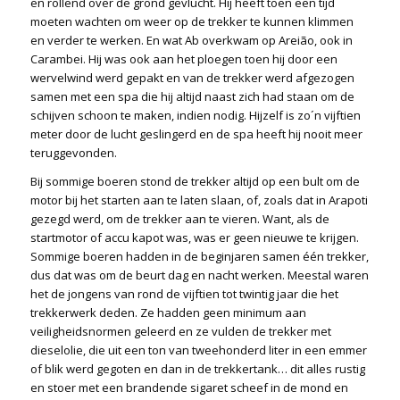
en rollend over de grond gevlucht. Hij heeft toen een tijd
moeten wachten om weer op de trekker te kunnen klimmen
en verder te werken. En wat Ab overkwam op Areião, ook in
Carambei. Hij was ook aan het ploegen toen hij door een
wervelwind werd gepakt en van de trekker werd afgezogen
samen met een spa die hij altijd naast zich had staan om de
schijven schoon te maken, indien nodig. Hijzelf is zo´n vijftien
meter door de lucht geslingerd en de spa heeft hij nooit meer
teruggevonden.
Bij sommige boeren stond de trekker altijd op een bult om de
motor bij het starten aan te laten slaan, of, zoals dat in Arapoti
gezegd werd, om de trekker aan te vieren. Want, als de
startmotor of accu kapot was, was er geen nieuwe te krijgen.
Sommige boeren hadden in de beginjaren samen één trekker,
dus dat was om de beurt dag en nacht werken. Meestal waren
het de jongens van rond de vijftien tot twintig jaar die het
trekkerwerk deden. Ze hadden geen minimum aan
veiligheidsnormen geleerd en ze vulden de trekker met
dieselolie, die uit een ton van tweehonderd liter in een emmer
of blik werd gegoten en dan in de trekkertank… dit alles rustig
en stoer met een brandende sigaret scheef in de mond en