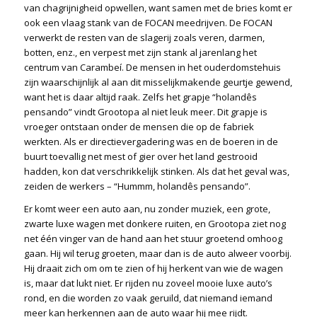
van chagrijnigheid opwellen, want samen met de bries komt er
ook een vlaag stank van de FOCAN meedrijven. De FOCAN
verwerkt de resten van de slagerij zoals veren, darmen,
botten, enz., en verpest met zijn stank al jarenlang het
centrum van Carambeí. De mensen in het ouderdomstehuis
zijn waarschijnlijk al aan dit misselijkmakende geurtje gewend,
want het is daar altijd raak. Zelfs het grapje “holandês
pensando” vindt Grootopa al niet leuk meer. Dit grapje is
vroeger ontstaan onder de mensen die op de fabriek
werkten. Als er directievergadering was en de boeren in de
buurt toevallig net mest of gier over het land gestrooid
hadden, kon dat verschrikkelijk stinken. Als dat het geval was,
zeiden de werkers – “Hummm, holandês pensando”.
Er komt weer een auto aan, nu zonder muziek, een grote,
zwarte luxe wagen met donkere ruiten, en Grootopa ziet nog
net één vinger van de hand aan het stuur groetend omhoog
gaan. Hij wil terug groeten, maar dan is de auto alweer voorbij.
Hij draait zich om om te zien of hij herkent van wie de wagen
is, maar dat lukt niet. Er rijden nu zoveel mooie luxe auto’s
rond, en die worden zo vaak geruild, dat niemand iemand
meer kan herkennen aan de auto waar hij mee rijdt.