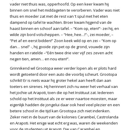
vader niet thuis was, opperhoofd. Op een keer kwam hij
binnen om snel het middageten te verorberen. Vader was niet
thuis en moeder zat met de rest van ’t spul met het eten
dampend op tafel te wachten. Broer kwam hijgend van de
haast binnen en schoof aan tafel. – “Kom op, eten!”- zei hij, en
wilde zijn bord volscheppen. – “Hee, hee…!”-, zei moeder, –
“Pet af en eerst bidden!” Zoon keek wild op en zei – “Kom op
dan… snel” -, hij gooide zijn pet op de grond, vouwde zijn
handen en ratelde –“Eén twee drie vier vijf zes zeven acht
negen tien, amen… en nou eten!”.
Grinnikend wil Grootopa weer verder lopen als er plots hard
wordt getoeterd door een auto die voorbij scheurt. Grootopa
schrikt! Er is niets waar hij groter hekel aan heeft dan aan
toeters en sirenes. Hij herinnert zich nu weer het verhaal van
het jochie uit Arapoti, toen die op het Instituut zat. Iedereen
schold op het Instituut als ze er weer naartoe moesten, maar
eigenlijk hadden de jongelui daar ook heel veel plezier en een
betere school in die tijd kan Grootopa zich niet indenken.
Zeker niet in de buurt van de kolonies Carambeí, Castrolanda
en Arapoti. Het enige wat echt erg was, waren de weekenden
voor de studenten uit Arapoti. Die van Carambeí en