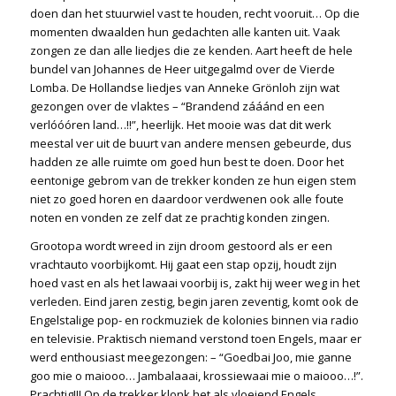
doen dan het stuurwiel vast te houden, recht vooruit… Op die
momenten dwaalden hun gedachten alle kanten uit. Vaak
zongen ze dan alle liedjes die ze kenden. Aart heeft de hele
bundel van Johannes de Heer uitgegalmd over de Vierde
Lomba. De Hollandse liedjes van Anneke Grönloh zijn wat
gezongen over de vlaktes – “Brandend zááánd en een
verlóóóren land…!!”, heerlijk. Het mooie was dat dit werk
meestal ver uit de buurt van andere mensen gebeurde, dus
hadden ze alle ruimte om goed hun best te doen. Door het
eentonige gebrom van de trekker konden ze hun eigen stem
niet zo goed horen en daardoor verdwenen ook alle foute
noten en vonden ze zelf dat ze prachtig konden zingen.
Grootopa wordt wreed in zijn droom gestoord als er een
vrachtauto voorbijkomt. Hij gaat een stap opzij, houdt zijn
hoed vast en als het lawaai voorbij is, zakt hij weer weg in het
verleden. Eind jaren zestig, begin jaren zeventig, komt ook de
Engelstalige pop- en rockmuziek de kolonies binnen via radio
en televisie. Praktisch niemand verstond toen Engels, maar er
werd enthousiast meegezongen: – “Goedbai Joo, mie ganne
goo mie o maiooo… Jambalaaai, krossiewaai mie o maiooo…!”.
Prachtig!!! Op de trekker klonk het als vloeiend Engels.