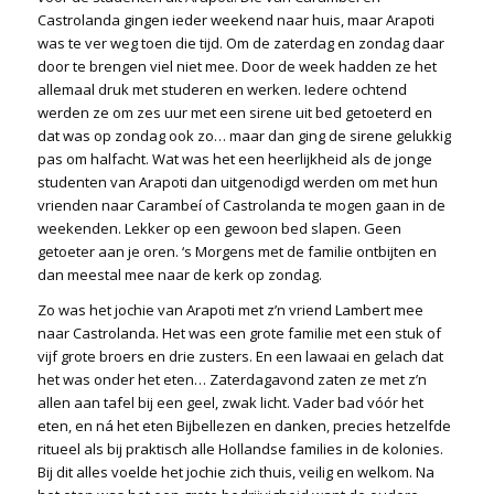
Castrolanda gingen ieder weekend naar huis, maar Arapoti
was te ver weg toen die tijd. Om de zaterdag en zondag daar
door te brengen viel niet mee. Door de week hadden ze het
allemaal druk met studeren en werken. Iedere ochtend
werden ze om zes uur met een sirene uit bed getoeterd en
dat was op zondag ook zo… maar dan ging de sirene gelukkig
pas om halfacht. Wat was het een heerlijkheid als de jonge
studenten van Arapoti dan uitgenodigd werden om met hun
vrienden naar Carambeí of Castrolanda te mogen gaan in de
weekenden. Lekker op een gewoon bed slapen. Geen
getoeter aan je oren. ‘s Morgens met de familie ontbijten en
dan meestal mee naar de kerk op zondag.
Zo was het jochie van Arapoti met z’n vriend Lambert mee
naar Castrolanda. Het was een grote familie met een stuk of
vijf grote broers en drie zusters. En een lawaai en gelach dat
het was onder het eten… Zaterdagavond zaten ze met z’n
allen aan tafel bij een geel, zwak licht. Vader bad vóór het
eten, en ná het eten Bijbellezen en danken, precies hetzelfde
ritueel als bij praktisch alle Hollandse families in de kolonies.
Bij dit alles voelde het jochie zich thuis, veilig en welkom. Na