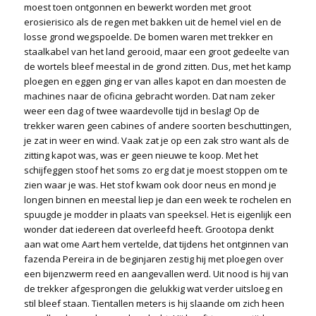
moest toen ontgonnen en bewerkt worden met groot
erosierisico als de regen met bakken uit de hemel viel en de
losse grond wegspoelde. De bomen waren met trekker en
staalkabel van het land gerooid, maar een groot gedeelte van
de wortels bleef meestal in de grond zitten. Dus, met het kamp
ploegen en eggen ging er van alles kapot en dan moesten de
machines naar de oficina gebracht worden. Dat nam zeker
weer een dag of twee waardevolle tijd in beslag! Op de
trekker waren geen cabines of andere soorten beschuttingen,
je zat in weer en wind. Vaak zat je op een zak stro want als de
zitting kapot was, was er geen nieuwe te koop. Met het
schijfeggen stoof het soms zo erg dat je moest stoppen om te
zien waar je was. Het stof kwam ook door neus en mond je
longen binnen en meestal liep je dan een week te rochelen en
spuugde je modder in plaats van speeksel. Het is eigenlijk een
wonder dat iedereen dat overleefd heeft. Grootopa denkt
aan wat ome Aart hem vertelde, dat tijdens het ontginnen van
fazenda Pereira in de beginjaren zestig hij met ploegen over
een bijenzwerm reed en aangevallen werd. Uit nood is hij van
de trekker afgesprongen die gelukkig wat verder uitsloeg en
stil bleef staan. Tientallen meters is hij slaande om zich heen