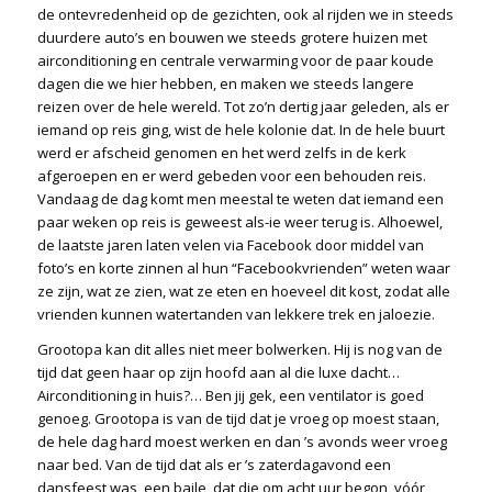
de ontevredenheid op de gezichten, ook al rijden we in steeds
duurdere auto’s en bouwen we steeds grotere huizen met
airconditioning en centrale verwarming voor de paar koude
dagen die we hier hebben, en maken we steeds langere
reizen over de hele wereld. Tot zo’n dertig jaar geleden, als er
iemand op reis ging, wist de hele kolonie dat. In de hele buurt
werd er afscheid genomen en het werd zelfs in de kerk
afgeroepen en er werd gebeden voor een behouden reis.
Vandaag de dag komt men meestal te weten dat iemand een
paar weken op reis is geweest als-ie weer terug is. Alhoewel,
de laatste jaren laten velen via Facebook door middel van
foto’s en korte zinnen al hun “Facebookvrienden” weten waar
ze zijn, wat ze zien, wat ze eten en hoeveel dit kost, zodat alle
vrienden kunnen watertanden van lekkere trek en jaloezie.
Grootopa kan dit alles niet meer bolwerken. Hij is nog van de
tijd dat geen haar op zijn hoofd aan al die luxe dacht…
Airconditioning in huis?… Ben jij gek, een ventilator is goed
genoeg. Grootopa is van de tijd dat je vroeg op moest staan,
de hele dag hard moest werken en dan ’s avonds weer vroeg
naar bed. Van de tijd dat als er ’s zaterdagavond een
dansfeest was, een baile, dat die om acht uur begon, vóór