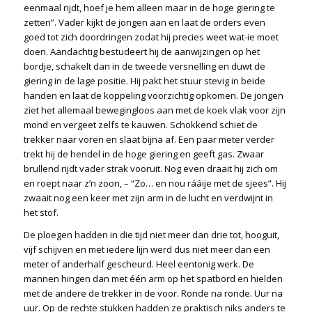
eenmaal rijdt, hoef je hem alleen maar in de hoge giering te
zetten”. Vader kijkt de jongen aan en laat de orders even
goed tot zich doordringen zodat hij precies weet wat-ie moet
doen. Aandachtig bestudeert hij de aanwijzingen op het
bordje, schakelt dan in de tweede versnelling en duwt de
giering in de lage positie. Hij pakt het stuur stevig in beide
handen en laat de koppeling voorzichtig opkomen. De jongen
ziet het allemaal bewegingloos aan met de koek vlak voor zijn
mond en vergeet zelfs te kauwen. Schokkend schiet de
trekker naar voren en slaat bijna af. Een paar meter verder
trekt hij de hendel in de hoge giering en geeft gas. Zwaar
brullend rijdt vader strak vooruit. Nog even draait hij zich om
en roept naar z’n zoon, – “Zo… en nou rááije met de sjees”. Hij
zwaait nog een keer met zijn arm in de lucht en verdwijnt in
het stof.
De ploegen hadden in die tijd niet meer dan drie tot, hooguit,
vijf schijven en met iedere lijn werd dus niet meer dan een
meter of anderhalf gescheurd. Heel eentonig werk. De
mannen hingen dan met één arm op het spatbord en hielden
met de andere de trekker in de voor. Ronde na ronde. Uur na
uur. Op de rechte stukken hadden ze praktisch niks anders te