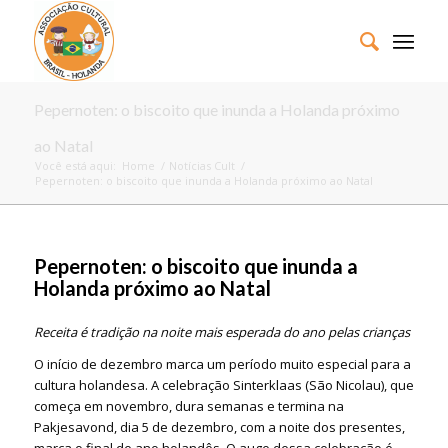
Pepernoten: o biscoito que inunda a Holanda próximo
ao Natal
Você está aqui:
Home
/
Notícias Cult
/
Pepernoten: o biscoito que inunda a Holanda próximo ao Natal
Pepernoten: o biscoito que inunda a
Holanda próximo ao Natal
Receita é tradição na noite mais esperada do ano pelas crianças
O início de dezembro marca um período muito especial para a
cultura holandesa. A celebração Sinterklaas (São Nicolau), que
começa em novembro, dura semanas e termina na
Pakjesavond, dia 5 de dezembro, com a noite dos presentes,
marca o final de ano holandês. O auge dessa celebração é