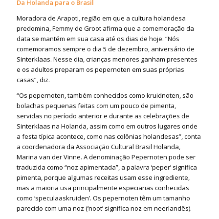
Da Holanda para o Brasil
Moradora de Arapoti, região em que a cultura holandesa
predomina, Femmy de Groot afirma que a comemoração da
data se mantém em sua casa até os dias de hoje. “Nós
comemoramos sempre o dia 5 de dezembro, aniversário de
Sinterklaas. Nesse dia, crianças menores ganham presentes
e os adultos preparam os pepernoten em suas próprias
casas”, diz.
“Os pepernoten, também conhecidos como kruidnoten, são
bolachas pequenas feitas com um pouco de pimenta,
servidas no período anterior e durante as celebrações de
Sinterklaas na Holanda, assim como em outros lugares onde
a festa típica acontece, como nas colônias holandesas”, conta
a coordenadora da Associação Cultural Brasil Holanda,
Marina van der Vinne. A denominação Pepernoten pode ser
traduzida como “noz apimentada”, a palavra ‘peper’ significa
pimenta, porque algumas receitas usam esse ingrediente,
mas a maioria usa principalmente especiarias conhecidas
como ‘speculaaskruiden’. Os pepernoten têm um tamanho
parecido com uma noz (‘noot’ significa noz em neerlandês).