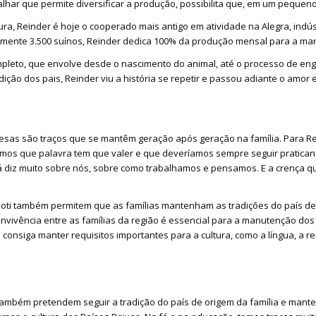
har que permite diversificar a produção, possibilita que, em um pequeno
a, Reinder é hoje o cooperado mais antigo em atividade na Alegra, indús
mente 3.500 suínos, Reinder dedica 100% da produção mensal para a marc
ompleto, que envolve desde o nascimento do animal, até o processo de eng
ição dos pais, Reinder viu a história se repetir e passou adiante o amor
ndesas são traços que se mantêm geração após geração na família. Para Re
demos que palavra tem que valer e que deveríamos sempre seguir prati
 já diz muito sobre nós, sobre como trabalhamos e pensamos. E a crença q
oti também permitem que as famílias mantenham as tradições do país de 
onvivência entre as famílias da região é essencial para a manutenção dos t
nsiga manter requisitos importantes para a cultura, como a língua, a r
 também pretendem seguir a tradição do país de origem da família e mant