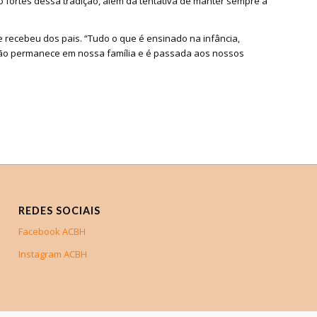
 fortes dessa tradição, além da tentativa de manter sempre a
 recebeu dos pais. “Tudo o que é ensinado na infância,
ção permanece em nossa família e é passada aos nossos
REDES SOCIAIS
Facebook ACBH
Instagram ACBH