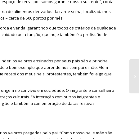
 espaço de terra, possamos garantir nosso sustento”, conta.
tria de alimentos derivados da carne suína, localizada nos
a – cerca de 500 porcos por mês.
orda e venda, garantindo que todos os critérios de qualidade
 e cuidado pela função, que hoje também é a profissão de
inder, os valores ensinados por seus pais são a principal
cando o bom exemplo que aprendemos com pai e mãe. Além
ue recebi dos meus pais, protestantes, também foi algo que
origem no convívio em sociedade. O imigrante e conselheiro
raços culturais. “A interação com outros imigrantes e
eligião e também a comemoração de datas festivas
er os valores pregados pelo pai. “Como nosso pai e mãe são