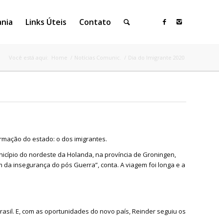
ania
Links Úteis
Contato
Você está aqui:
Home
/
Notícias Comunic.
/
Dia do Imigrante 2020
rmação do estado: o dos imigrantes.
icípio do nordeste da Holanda, na província de Groningen,
 da insegurança do pós Guerra”, conta. A viagem foi longa e a
asil. E, com as oportunidades do novo país, Reinder seguiu os