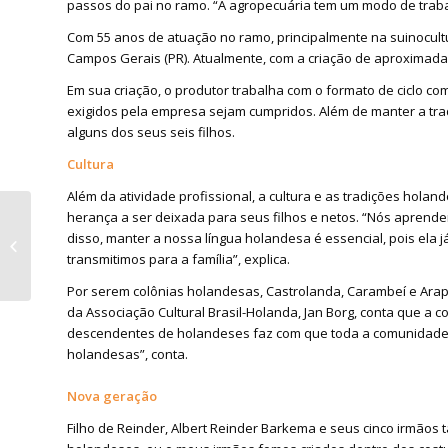
passos do pai no ramo. “A agropecuária tem um modo de trabal
Com 55 anos de atuação no ramo, principalmente na suinocultur
Campos Gerais (PR). Atualmente, com a criação de aproximada
Em sua criação, o produtor trabalha com o formato de ciclo c
exigidos pela empresa sejam cumpridos. Além de manter a trad
alguns dos seus seis filhos.
Cultura
Além da atividade profissional, a cultura e as tradições hola
herança a ser deixada para seus filhos e netos. “Nós apren
disso, manter a nossa língua holandesa é essencial, pois ela
Expedição Alaska
transmitimos para a família”, explica.
Por serem colônias holandesas, Castrolanda, Carambeí e Arap
da Associação Cultural Brasil-Holanda, Jan Borg, conta que a c
descendentes de holandeses faz com que toda a comunidade co
holandesas”, conta.
Nova geração
Filho de Reinder, Albert Reinder Barkema e seus cinco irmãos