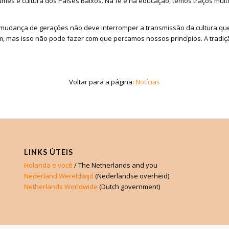
es e cultura dos Países Baixos. Na fé e na educação, temos traços muito
 mudança de gerações não deve interromper a transmissão da cultura que
 mas isso não pode fazer com que percamos nossos princípios. A tradi
Voltar para a página:
Notícias
LINKS ÚTEIS
Holanda e você
/ The Netherlands and you
Nederland Wereldwijd
(Nederlandse overheid)
Netherlands Worldwide
(Dutch government)