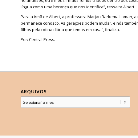
holandeses, eu e meus irmãos fomos criados dentro dos costum
língua como uma herança que nos identifica”, ressalta Albert.
Para a irmã de Albert, a professora Marjan Barkema Loman, a
permanece conosco. As gerações podem mudar, e nós também,
filhos pela rotina diária que temos em casa”, finaliza.
Por: Central Press.
ARQUIVOS