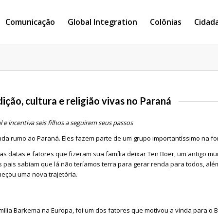
Comunicação
Global Integration
Colônias
Cidad
ção, cultura e religião vivas no Paraná
e incentiva seis filhos a seguirem seus passos
anda rumo ao Paraná. Eles fazem parte de um grupo importantíssimo na fo
 datas e fatores que fizeram sua família deixar Ten Boer, um antigo mun
pais sabiam que lá não teríamos terra para gerar renda para todos, além
meçou uma nova trajetória.
ília Barkema na Europa, foi um dos fatores que motivou a vinda para o Br