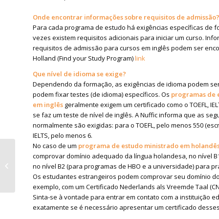
Onde encontrar informações sobre requisitos de admissão
Para cada programa de estudo há exigências específicas de fo
vezes existem requisitos adicionais para iniciar um curso. In
requisitos de admissão para cursos em inglês podem ser enco
Holland (Find your Study Program)
link
Que nível de idioma se exige?
Dependendo da formação, as exigências de idioma podem ser d
podem fixar testes (de idioma) específicos. Os
programas de e
em inglês
geralmente exigem um certificado como o TOEFL, IEL
se faz um teste de nível de inglês. A Nuffic informa que as se
normalmente são exigidas: para o TOEFL, pelo menos 550 (escrit
IELTS, pelo menos 6.
No caso de um
programa de estudo ministrado em holandê
comprovar domínio adequado da língua holandesa, no nível B
Relato de Intercâmbio
no nível B2 (para programas de HBO e a universidade) para pr
– Marina
Os estudantes estrangeiros podem comprovar seu domínio do
exemplo, com um Certificado Nederlands als Vreemde Taal (C
Sinta-se à vontade para entrar em contato com a instituição e
exatamente se é necessário apresentar um certificado desses