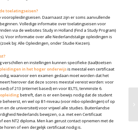
 de toelatingseisen?
ke vooropleidingseisen. Daarnaast zijn er soms aanvullende
beginnen. Volledige informatie over toelatingseisen voor
 vinden via de websites Study in Holland (Find a Study Program)
s). Voor informatie over alle Nederlandstalige opleidingen is
oek bij: Alle Opleidingen, onder Studie Kiezen).
st?
 verschillen en instellingen kunnen specifieke (taal)toetsen
pleidingen in het hoger onderwijs
is meestal een certificaat
e nodig, waarvoor een examen gedaan moet worden dat het
ormeert hierover dat deze scores meestal vereist worden: voor
ed) of 213 (internet based) en voor IELTS, tenminste 6.
 opleiding
betreft, dan is er een bewijs nodig dat de student
 beheerst, en wel op B1-niveau (voor mbo-opleidingen) of op
 en de universiteit) voor vrijwel alle studies. Buitenlandse
digheid Nederlands bewijzen, o.a. met een Certificaat
of een NT2 diploma. Men kan gerust contact opnemen met de
e horen of een dergelijk certificaat nodig is.