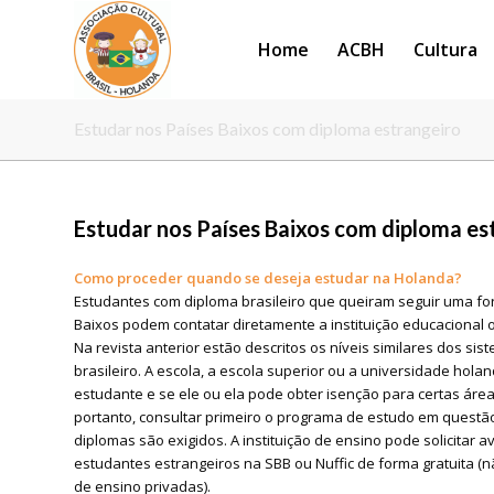
Home
ACBH
Cultura
Estudar nos Países Baixos com diploma estrangeiro
Estudar nos Países Baixos com diploma es
Como proceder quando se deseja estudar na Holanda?
Estudantes com diploma brasileiro que queiram seguir uma fo
Baixos podem contatar diretamente a instituição educacional 
Na revista anterior estão descritos os níveis similares dos s
brasileiro. A escola, a escola superior ou a universidade hola
estudante e se ele ou ela pode obter isenção para certas área
portanto, consultar primeiro o programa de estudo em questão
diplomas são exigidos. A instituição de ensino pode solicitar 
estudantes estrangeiros na SBB ou Nuffic de forma gratuita (n
de ensino privadas).