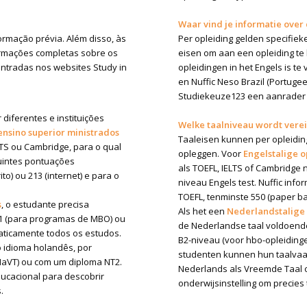
?
Waar vind je informatie over
rmação prévia. Além disso, às
Per opleiding gelden specifie
formações completas sobre os
eisen om aan een opleiding te 
ntradas nos websites Study in
opleidingen in het Engels is te
en Nuffic Neso Brazil (Portugee
Studiekeuze123 een aanrader (z
iferentes e instituições
Welke taalniveau wordt verei
nsino superior ministrados
Taaleisen kunnen per opleiding
TS ou Cambridge, para o qual
opleggen. Voor
Engelstalige o
guintes pontuações
als TOEFL, IELTS of Cambridg
o) ou 213 (internet) e para o
niveau Engels test. Nuffic inf
TOEFL, tenminste 550 (paper bas
s
, o estudante precisa
Als het een
Nederlandstalige
1 (para programas de MBO) ou
de Nederlandse taal voldoende
aticamente todos os estudos.
B2-niveau (voor hbo-opleidingen
 idioma holandês, por
studenten kunnen hun taalvaar
NaVT) ou com um diploma NT2.
Nederlands als Vreemde Taal 
ducacional para descobrir
onderwijsinstelling om precies t
.