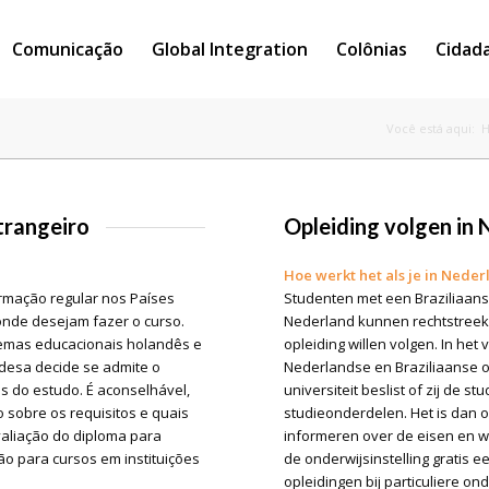
Comunicação
Global Integration
Colônias
Cidad
Você está aqui:
trangeiro
Opleiding volgen in
Hoe werkt het als je in Neder
rmação regular nos Países
Studenten met een Braziliaans 
onde desejam fazer o curso.
Nederland kunnen rechtstreeks
istemas educacionais holandês e
opleiding willen volgen. In het
ndesa decide se admite o
Nederlandse en Braziliaanse 
s do estudo. É aconselhável,
universiteit beslist of zij de st
 sobre os requisitos e quais
studieonderdelen. Het is dan o
avaliação do diploma para
informeren over de eisen en we
ão para cursos em instituições
de onderwijsinstelling gratis 
opleidingen bij particuliere ond