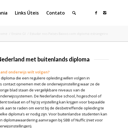
ania
Links Úteis
Contato
Home
/
Ensino GI
/
Estudar nos Países Baixos com diploma estrangeiro
 Nederland met buitenlands diploma
land onderwijs wilt volgen?
diploma die een reguliere opleiding willen volgen in
 contact opnemen met de onderwijsinstelling waar ze de
 vorige blad staan de vergelijkbare niveaus van de
onderwijssystemen. De Nederlandse school, hogeschool of
udent toelaat en of hij/zij vrijstelling kan krijgen voor bepaalde
ok aan te raden om eerst bij de desbetreffende opleiding te
lke diploma’s er nodig zijn. Voor buitenlandse studenten kan
een diplomawaardering aanvragen bij SBB of Nuffic (niet voor
erwijsinstellingen).