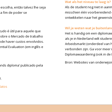
Wat als het niveau te laag is?
Als de student nog niet in aa
escolha, então talvez lhe seja
misschien één voorbereidend 
 a fim de poder se
ontwikkelen naar het gewenste
Wil je weten wat je buitenla
tudo é útil para aquele que
Het is handig om een diplomaw
sobre o Mercado de trabalho
als je in Nederland wilt stude
ode haver custos envolvidos.
Arbeidsmarkt (onderdeel van h
ntial Evaluation (em inglês e
verbonden zijn. Ga voor meer 
Diplomawaardering (ook in de E
Bron: Websites van onderwijsin
ands diploma’ publicado pela
W.
datos