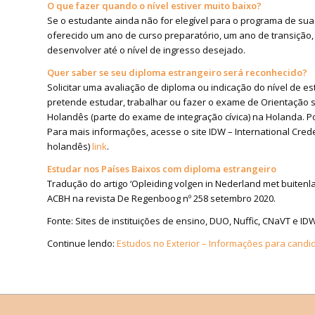
O que fazer quando o nível estiver muito baixo?
Se o estudante ainda não for elegível para o programa de sua 
oferecido um ano de curso preparatório, um ano de transição,
desenvolver até o nível de ingresso desejado.
Quer saber se seu diploma estrangeiro será reconhecido?
Solicitar uma avaliação de diploma ou indicação do nível de es
pretende estudar, trabalhar ou fazer o exame de Orientação 
Holandês (parte do exame de integração cívica) na Holanda. P
Para mais informações, acesse o site IDW – International Crede
holandês)
link
.
Estudar nos Países Baixos com diploma estrangeiro
Tradução do artigo ‘Opleiding volgen in Nederland met buitenl
ACBH na revista De Regenboog nº 258 setembro 2020.
Fonte: Sites de instituições de ensino, DUO, Nuffic, CNaVT e ID
Continue lendo:
Estudos no Exterior – Informações para candi