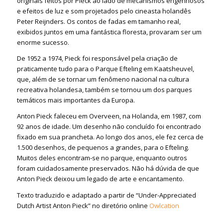
originais feitos por Pieck ao lado de mecanismos engenhosos
e efeitos de luz e som projetados pelo cineasta holandês
Peter Reijnders. Os contos de fadas em tamanho real,
exibidos juntos em uma fantástica floresta, provaram ser um
enorme sucesso.
De 1952 a 1974, Pieck foi responsável pela criação de
praticamente tudo para o Parque Efteling em Kaatsheuvel,
que, além de se tornar um fenômeno nacional na cultura
recreativa holandesa, também se tornou um dos parques
temáticos mais importantes da Europa.
Anton Pieck faleceu em Overveen, na Holanda, em 1987, com
92 anos de idade. Um desenho não concluído foi encontrado
fixado em sua prancheta. Ao longo dos anos, ele fez cerca de
1.500 desenhos, de pequenos a grandes, para o Efteling.
Muitos deles encontram-se no parque, enquanto outros
foram cuidadosamente preservados. Não há dúvida de que
Anton Pieck deixou um legado de arte e encantamento.
Texto traduzido e adaptado a partir de “Under-Appreciated
Dutch Artist Anton Pieck” no diretório online
Owlcation