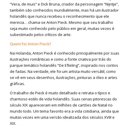
“Vera, de muis” e Dick Bruna, criador da personagem “Nijntje”,
também são conhecidos mundialmente, mas há um ilustrador
holandês que nunca recebeu o reconhecimento que ele
merecia… chama-se Anton Pieck. Mesmo que seu trabalho
seja muito conhecido pelo público em geral, muitas vezes é
subestimado pelos críticos de arte.
Quem foi Anton Pieck?
Na Holanda, Anton Pieck é conhecido principalmente por suas
ilustrações românticas e como a fonte criativa por trás do
parque temático holandês “De Efteling”, inspirado nos contos
de fadas. Na verdade, ele foi um artista muito versátil, como
se vê em seus desenhos, ilustrações, pinturas a óleo e artes
gráficas.
O trabalho de Pieck é muito detalhado e retrata o típico e
charmoso estilo de vida holandês. Suas cenas pitorescas do
século XIX apareceram em milhões de cartões de Natal no
mundo todo. Um tema favorito era a vida cotidiana, ainda que
muitas vezes em uma versão idealizada dos séculos XVIII e
XIX.