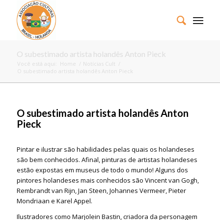
O subestimado artista holandês Anton Pieck
Você está aqui:
Home
/
Notícias Cult
/
O subestimado artista holandês Anton Pieck
O subestimado artista holandês Anton
Pieck
Pintar e ilustrar são habilidades pelas quais os holandeses
são bem conhecidos. Afinal, pinturas de artistas holandeses
estão expostas em museus de todo o mundo! Alguns dos
pintores holandeses mais conhecidos são Vincent van Gogh,
Rembrandt van Rijn, Jan Steen, Johannes Vermeer, Pieter
Mondriaan e Karel Appel.
Ilustradores como Marjolein Bastin, criadora da personagem