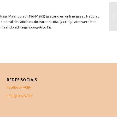
ntraal Maandblad (1964-1973) gescand en online gezet. Het blad
??
tral de Laticínios do Paraná Ltda. (CCLPL). Later werd het
e maandblad Regenboog/Arco Iris.
REDES SOCIAIS
Facebook ACBH
Instagram ACBH