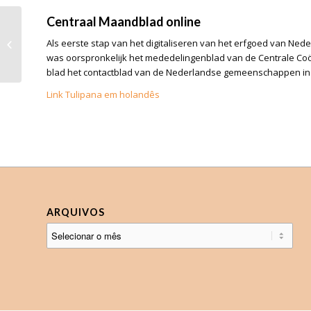
Centraal Maandblad online
?? Eindverslag Tulipana
Als eerste stap van het digitaliseren van het erfgoed van Ned
Bronnenonderzoek
was oorspronkelijk het mededelingenblad van de Centrale Coöp
blad het contactblad van de Nederlandse gemeenschappen in B
Link Tulipana em holandês
ARQUIVOS