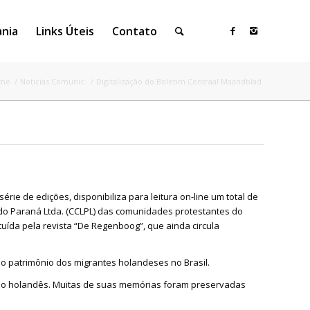
ania
Links Úteis
Contato
me
/
Notícias Comunic.
/
Digitalização do Boletim Centraal Maandblad
rie de edições, disponibiliza para leitura on-line um total de
 do Paraná Ltda. (CCLPL) das comunidades protestantes do
tuída pela revista “De Regenboog”, que ainda circula
o patrimônio dos migrantes holandeses no Brasil.
erno holandês. Muitas de suas memórias foram preservadas