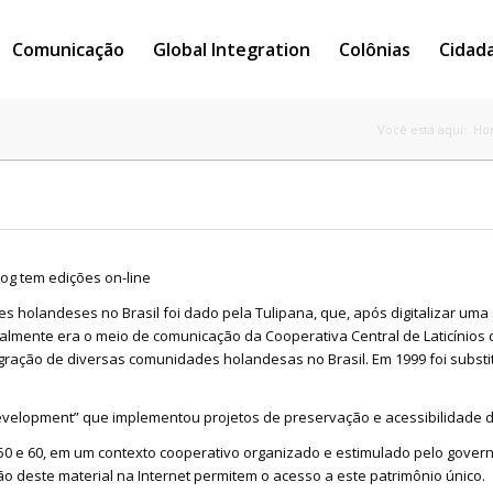
Comunicação
Global Integration
Colônias
Cidad
Você está aqui:
Ho
og tem edições on-line
 holandeses no Brasil foi dado pela Tulipana, que, após digitalizar uma sé
inalmente era o meio de comunicação da Cooperativa Central de Laticínios
egração de diversas comunidades holandesas no Brasil. Em 1999 foi substi
evelopment” que implementou projetos de preservação e acessibilidade d
 50 e 60, em um contexto cooperativo organizado e estimulado pelo gov
ção deste material na Internet permitem o acesso a este patrimônio único.