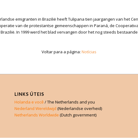
erlandse emigranten in Brazilië heeft Tulipana tien jaargangen van het Ce
eratie van de protestantse gemeenschappen in Paraná, de Cooperativa Cen
razilië. In 1999 werd het blad vervangen door het nog steeds bestaand
Voltar para a página:
Notícias
LINKS ÚTEIS
Holanda e você
/ The Netherlands and you
Nederland Wereldwijd
(Nederlandse overheid)
Netherlands Worldwide
(Dutch government)