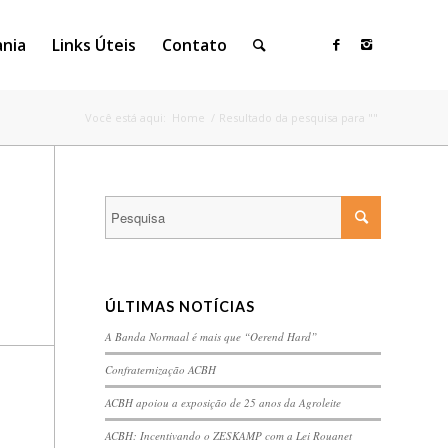
ania
Links Úteis
Contato
Você está aqui:
Home
/
Resultado da pesquisa para ""
ÚLTIMAS NOTÍCIAS
A Banda Normaal é mais que “Oerend Hard”
Confraternização ACBH
ACBH apoiou a exposição de 25 anos da Agroleite
ACBH: Incentivando o ZESKAMP com a Lei Rouanet