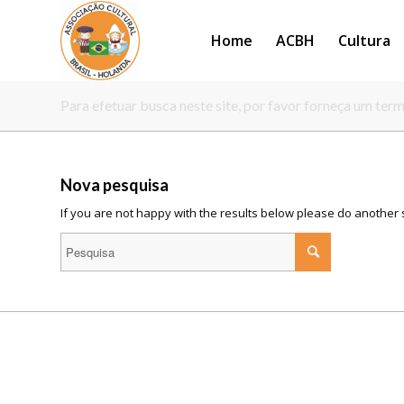
Home
ACBH
Cultura
Para efetuar busca neste site, por favor forneça um ter
Nova pesquisa
If you are not happy with the results below please do another