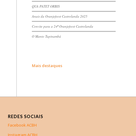
QUA PATET ORBIS
Anais da Oranjefeest Castrolanda 2025
Convite para a 24ª Oranjefeest Castrolanda
O Manto Tupinambá
Mais destaques
REDES SOCIAIS
Facebook ACBH
Instagram ACBH