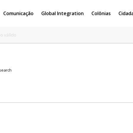
Comunicação
Global Integration
Colônias
Cidad
mo válido
 search